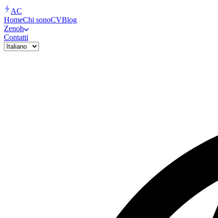
AC
Home
Chi sono
CV
Blog
Zenoh
Contatti