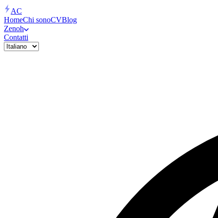
AC
Home
Chi sono
CV
Blog
Zenoh
Contatti