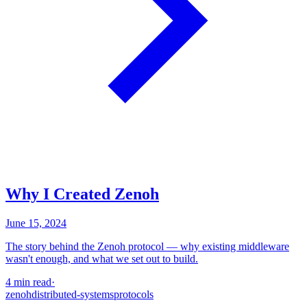
Why I Created Zenoh
June 15, 2024
The story behind the Zenoh protocol — why existing middleware
wasn't enough, and what we set out to build.
4 min read
·
zenoh
distributed-systems
protocols