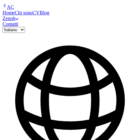
AC
Home
Chi sono
CV
Blog
Zenoh
Contatti