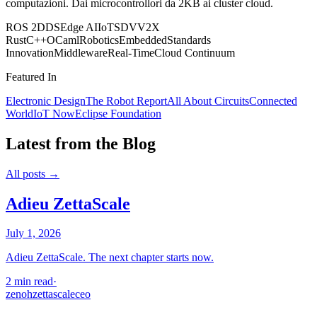
computazioni. Dai microcontrollori da 2KB ai cluster cloud.
ROS 2
DDS
Edge AI
IoT
SDV
V2X
Rust
C++
OCaml
Robotics
Embedded
Standards
Innovation
Middleware
Real-Time
Cloud Continuum
Featured In
Electronic Design
The Robot Report
All About Circuits
Connected
World
IoT Now
Eclipse Foundation
Latest from the Blog
All posts →
Adieu ZettaScale
July 1, 2026
Adieu ZettaScale. The next chapter starts now.
2 min read
·
zenoh
zettascale
ceo